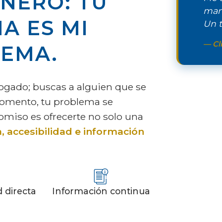
ÑERO: TU
man
A ES MI
Un t
— Cli
EMA.
gado; buscas a alguien que se
momento, tu problema se
miso es ofrecerte no solo una
, accesibilidad e información
d directa
Información continua