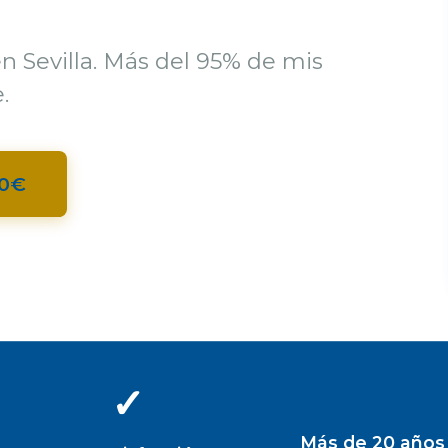
en Sevilla. Más del 95% de mis
.
40€
✓
Más de 20 años 