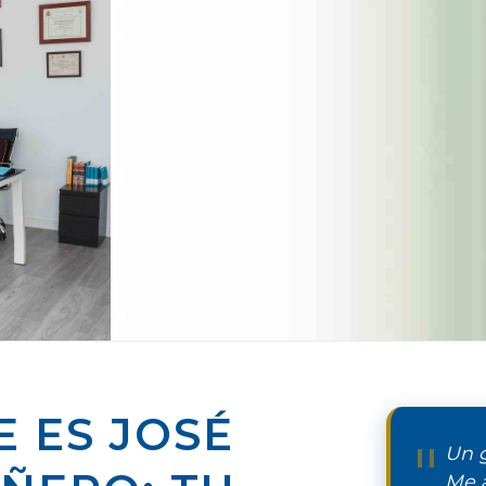
 ES JOSÉ
"
Un g
Me 