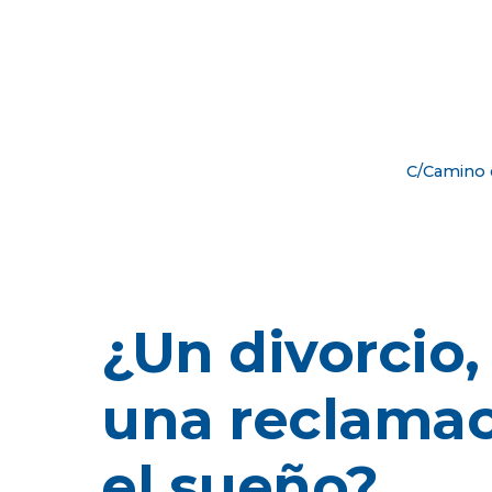
C/Camino d
¿Un divorcio,
una reclamac
el sueño?