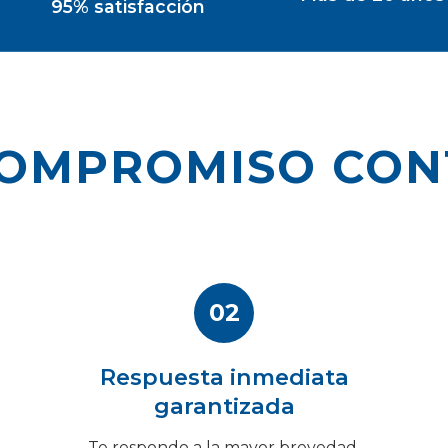
95% satisfacción
COMPROMISO CON
02
Respuesta inmediata
garantizada
Te respondo a la mayor brevedad,